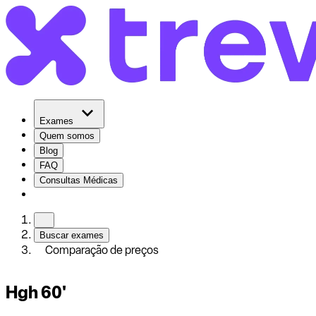
Exames
Quem somos
Blog
FAQ
Consultas Médicas
Buscar exames
Comparação de preços
Hgh 60'