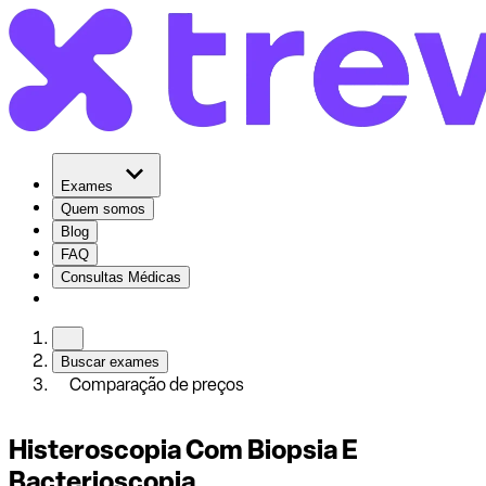
Exames
Quem somos
Blog
FAQ
Consultas Médicas
Buscar exames
Comparação de preços
Histeroscopia Com Biopsia E
Bacterioscopia