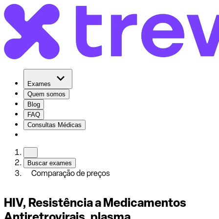
Exames
Quem somos
Blog
FAQ
Consultas Médicas
Buscar exames
Comparação de preços
HIV, Resistência a Medicamentos
Antiretrovirais, plasma