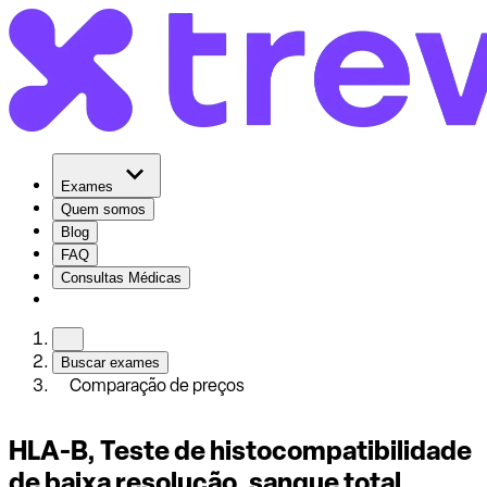
Exames
Quem somos
Blog
FAQ
Consultas Médicas
Buscar exames
Comparação de preços
HLA-B, Teste de histocompatibilidade
de baixa resolução, sangue total