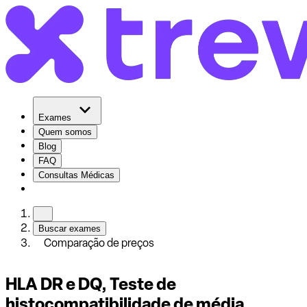
Exames
Quem somos
Blog
FAQ
Consultas Médicas
Buscar exames
Comparação de preços
HLA DR e DQ, Teste de
histocompatibilidade de média