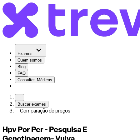
Exames
Quem somos
Blog
FAQ
Consultas Médicas
Buscar exames
Comparação de preços
Hpv Por Pcr - Pesquisa E
Genotipagem- Vulva