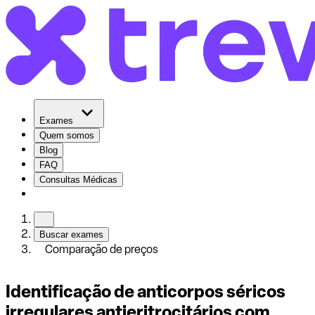
Exames
Quem somos
Blog
FAQ
Consultas Médicas
Buscar exames
Comparação de preços
Identificação de anticorpos séricos
irregulares antieritrocitários com