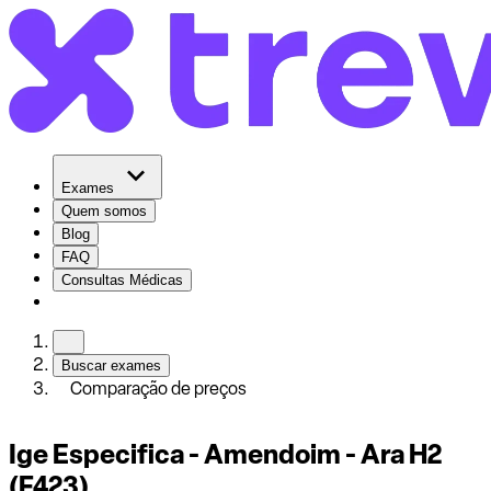
Exames
Quem somos
Blog
FAQ
Consultas Médicas
Buscar exames
Comparação de preços
Ige Especifica - Amendoim - Ara H2
(F423)