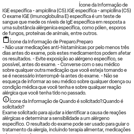
Ícone da Informação de
IGE especifica - ampicilina (C5).
IGE especifica - ampicilina (C5)
O exame IGE (Imunoglobulina E) específica é um teste de
sangue que mede os níveis de IgE específica em resposta a
uma substância alérgenica específica, como pólen, esporos
de fungos, proteínas de animais, entre outros.
Ícone da Informação de Preparo.
Preparo
- Não usar medicações anti-histamínicas por pelo menos três
dias antes do exame, pois estes medicamentos podem afetar
os resultados. - Evite exposição ao alérgeno específico, se
possível, antes do exame. - Converse com o seu médico
sobre qualquer outra medicação que você esteja tomando e
se é necessário interrompê-la antes do exame. - Não se
esqueça de informar ao seu médico sobre qualquer doença ou
condição médica que você tenha e sobre qualquer reação
alérgica que você tenha tido no passado.
Ícone da Informação de Quando é solicitado?.
Quando é
solicitado?
Exame solicitado para ajudar a identificar a causa de reações
alérgicas e determinar a sensibilidade a um alérgeno
específico. O resultado do exame pode ser usado para guiar o
tratamento da alergia, incluindo terapia alimentar, medicações