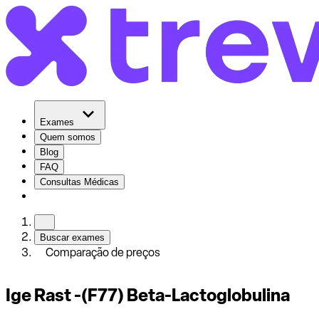
Exames
Quem somos
Blog
FAQ
Consultas Médicas
Buscar exames
Comparação de preços
Ige Rast -(F77) Beta-Lactoglobulina