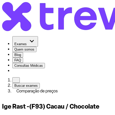
Exames
Quem somos
Blog
FAQ
Consultas Médicas
Buscar exames
Comparação de preços
Ige Rast -(F93) Cacau / Chocolate