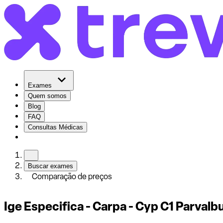
Exames
Quem somos
Blog
FAQ
Consultas Médicas
Buscar exames
Comparação de preços
Ige Especifica - Carpa - Cyp C1 Parval