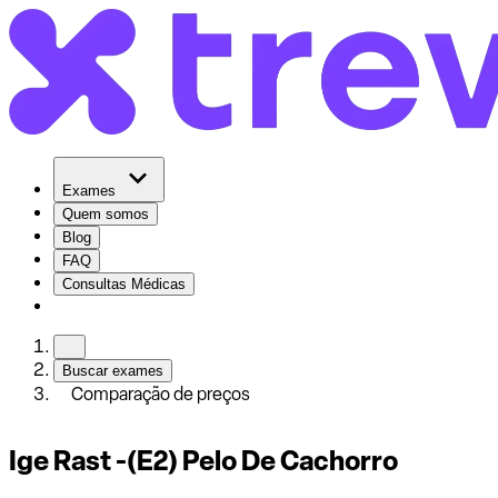
Exames
Quem somos
Blog
FAQ
Consultas Médicas
Buscar exames
Comparação de preços
Ige Rast -(E2) Pelo De Cachorro