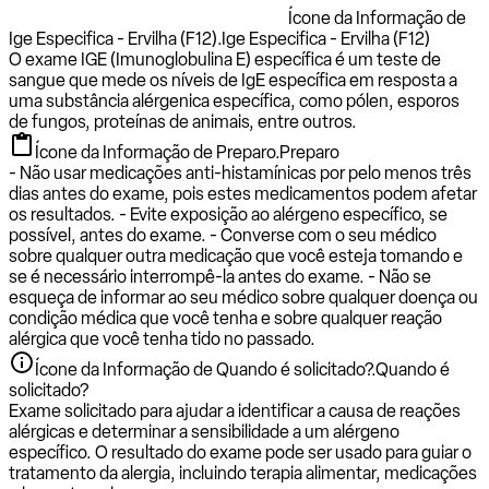
Ícone da Informação de
Ige Especifica - Ervilha (F12).
Ige Especifica - Ervilha (F12)
O exame IGE (Imunoglobulina E) específica é um teste de
sangue que mede os níveis de IgE específica em resposta a
uma substância alérgenica específica, como pólen, esporos
de fungos, proteínas de animais, entre outros.
Ícone da Informação de Preparo.
Preparo
- Não usar medicações anti-histamínicas por pelo menos três
dias antes do exame, pois estes medicamentos podem afetar
os resultados. - Evite exposição ao alérgeno específico, se
possível, antes do exame. - Converse com o seu médico
sobre qualquer outra medicação que você esteja tomando e
se é necessário interrompê-la antes do exame. - Não se
esqueça de informar ao seu médico sobre qualquer doença ou
condição médica que você tenha e sobre qualquer reação
alérgica que você tenha tido no passado.
Ícone da Informação de Quando é solicitado?.
Quando é
solicitado?
Exame solicitado para ajudar a identificar a causa de reações
alérgicas e determinar a sensibilidade a um alérgeno
específico. O resultado do exame pode ser usado para guiar o
tratamento da alergia, incluindo terapia alimentar, medicações