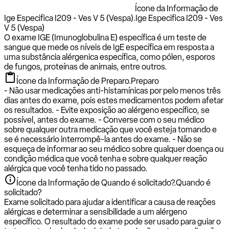
Ícone da Informação de
Ige Especifica I209 - Ves V 5 (Vespa).
Ige Especifica I209 - Ves
V 5 (Vespa)
O exame IGE (Imunoglobulina E) específica é um teste de
sangue que mede os níveis de IgE específica em resposta a
uma substância alérgenica específica, como pólen, esporos
de fungos, proteínas de animais, entre outros.
Ícone da Informação de Preparo.
Preparo
- Não usar medicações anti-histamínicas por pelo menos três
dias antes do exame, pois estes medicamentos podem afetar
os resultados. - Evite exposição ao alérgeno específico, se
possível, antes do exame. - Converse com o seu médico
sobre qualquer outra medicação que você esteja tomando e
se é necessário interrompê-la antes do exame. - Não se
esqueça de informar ao seu médico sobre qualquer doença ou
condição médica que você tenha e sobre qualquer reação
alérgica que você tenha tido no passado.
Ícone da Informação de Quando é solicitado?.
Quando é
solicitado?
Exame solicitado para ajudar a identificar a causa de reações
alérgicas e determinar a sensibilidade a um alérgeno
específico. O resultado do exame pode ser usado para guiar o