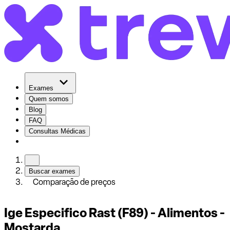
Exames
Quem somos
Blog
FAQ
Consultas Médicas
Buscar exames
Comparação de preços
Ige Especifico Rast (F89) - Alimentos -
Mostarda