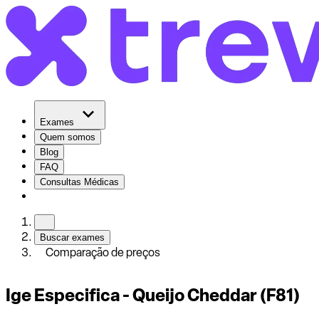
Exames
Quem somos
Blog
FAQ
Consultas Médicas
Buscar exames
Comparação de preços
Ige Especifica - Queijo Cheddar (F81)