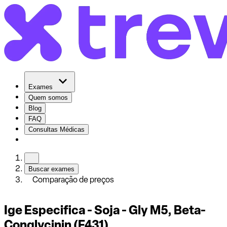
Exames
Quem somos
Blog
FAQ
Consultas Médicas
Buscar exames
Comparação de preços
Ige Especifica - Soja - Gly M5, Beta-
Conglycinin (F431)