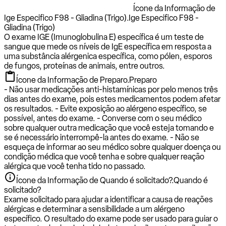
Ícone da Informação de
Ige Especifico F98 - Gliadina (Trigo).
Ige Especifico F98 -
Gliadina (Trigo)
O exame IGE (Imunoglobulina E) específica é um teste de
sangue que mede os níveis de IgE específica em resposta a
uma substância alérgenica específica, como pólen, esporos
de fungos, proteínas de animais, entre outros.
Ícone da Informação de Preparo.
Preparo
- Não usar medicações anti-histamínicas por pelo menos três
dias antes do exame, pois estes medicamentos podem afetar
os resultados. - Evite exposição ao alérgeno específico, se
possível, antes do exame. - Converse com o seu médico
sobre qualquer outra medicação que você esteja tomando e
se é necessário interrompê-la antes do exame. - Não se
esqueça de informar ao seu médico sobre qualquer doença ou
condição médica que você tenha e sobre qualquer reação
alérgica que você tenha tido no passado.
Ícone da Informação de Quando é solicitado?.
Quando é
solicitado?
Exame solicitado para ajudar a identificar a causa de reações
alérgicas e determinar a sensibilidade a um alérgeno
específico. O resultado do exame pode ser usado para guiar o