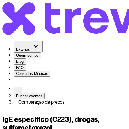
Exames
Quem somos
Blog
FAQ
Consultas Médicas
Buscar exames
Comparação de preços
IgE especifico (C223), drogas,
sulfametoxazol