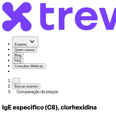
Exames
Quem somos
Blog
FAQ
Consultas Médicas
Buscar exames
Comparação de preços
IgE especifico (C8), clorhexidina