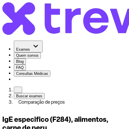
Exames
Quem somos
Blog
FAQ
Consultas Médicas
Buscar exames
Comparação de preços
IgE especifico (F284), alimentos,
carne de peru