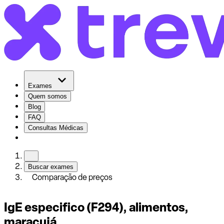
Exames
Quem somos
Blog
FAQ
Consultas Médicas
Buscar exames
Comparação de preços
IgE especifico (F294), alimentos,
maracujá