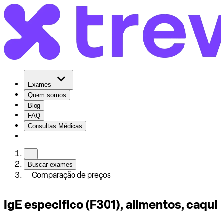
Exames
Quem somos
Blog
FAQ
Consultas Médicas
Buscar exames
Comparação de preços
IgE especifico (F301), alimentos, caqui