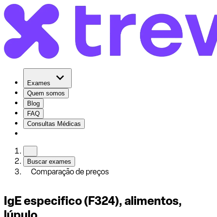
Exames
Quem somos
Blog
FAQ
Consultas Médicas
Buscar exames
Comparação de preços
IgE especifico (F324), alimentos,
lúpulo