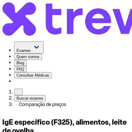
Exames
Quem somos
Blog
FAQ
Consultas Médicas
Buscar exames
Comparação de preços
IgE especifico (F325), alimentos, leite
de ovelha