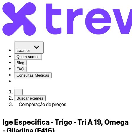
Exames
Quem somos
Blog
FAQ
Consultas Médicas
Buscar exames
Comparação de preços
Ige Especifica - Trigo - Tri A 19, Omega
- Gliadina (F416)