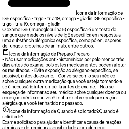
Ícone da Informação de
IGE especifica - trigo - tri a 19, omega - gliadin.
IGE especifica -
trigo - tri a 19, omega - gliadin
O exame IGE (Imunoglobulina E) específica é um teste de
sangue que mede os níveis de IgE específica em resposta a
uma substância alérgenica específica, como pólen, esporos
de fungos, proteínas de animais, entre outros.
Ícone da Informação de Preparo.
Preparo
- Não usar medicações anti-histamínicas por pelo menos três
dias antes do exame, pois estes medicamentos podem afetar
os resultados. - Evite exposição ao alérgeno específico, se
possível, antes do exame. - Converse com o seu médico
sobre qualquer outra medicação que você esteja tomando e
se é necessário interrompê-la antes do exame. - Não se
esqueça de informar ao seu médico sobre qualquer doença ou
condição médica que você tenha e sobre qualquer reação
alérgica que você tenha tido no passado.
Ícone da Informação de Quando é solicitado?.
Quando é
solicitado?
Exame solicitado para ajudar a identificar a causa de reações
alérgicas e determinar a sensibilidade a um alérgeno