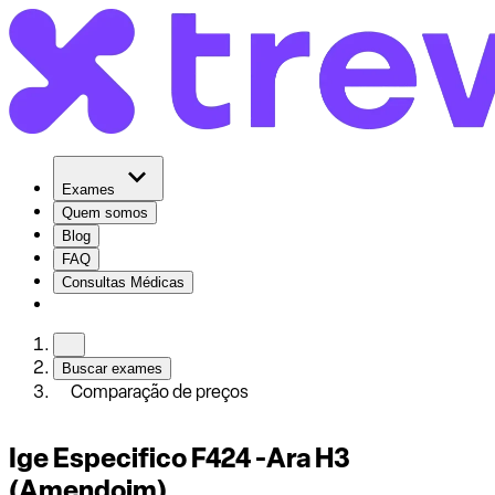
Exames
Quem somos
Blog
FAQ
Consultas Médicas
Buscar exames
Comparação de preços
Ige Especifico F424 -Ara H3
(Amendoim)