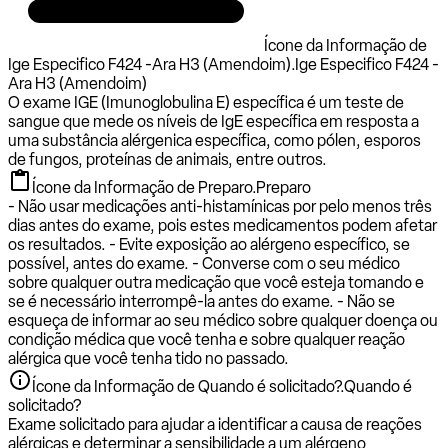
Ícone da Informação de
Ige Especifico F424 -Ara H3 (Amendoim).
Ige Especifico F424 -
Ara H3 (Amendoim)
O exame IGE (Imunoglobulina E) específica é um teste de
sangue que mede os níveis de IgE específica em resposta a
uma substância alérgenica específica, como pólen, esporos
de fungos, proteínas de animais, entre outros.
Ícone da Informação de Preparo.
Preparo
- Não usar medicações anti-histamínicas por pelo menos três
dias antes do exame, pois estes medicamentos podem afetar
os resultados. - Evite exposição ao alérgeno específico, se
possível, antes do exame. - Converse com o seu médico
sobre qualquer outra medicação que você esteja tomando e
se é necessário interrompê-la antes do exame. - Não se
esqueça de informar ao seu médico sobre qualquer doença ou
condição médica que você tenha e sobre qualquer reação
alérgica que você tenha tido no passado.
Ícone da Informação de Quando é solicitado?.
Quando é
solicitado?
Exame solicitado para ajudar a identificar a causa de reações
alérgicas e determinar a sensibilidade a um alérgeno