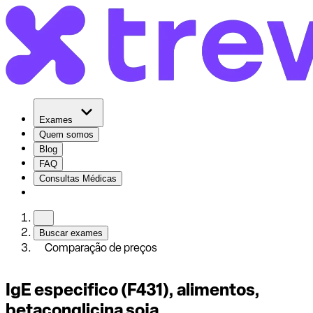
Exames
Quem somos
Blog
FAQ
Consultas Médicas
Buscar exames
Comparação de preços
IgE especifico (F431), alimentos,
betaconglicina soja