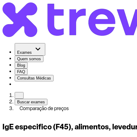
Exames
Quem somos
Blog
FAQ
Consultas Médicas
Buscar exames
Comparação de preços
IgE especifico (F45), alimentos, levedu