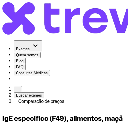
Exames
Quem somos
Blog
FAQ
Consultas Médicas
Buscar exames
Comparação de preços
IgE especifico (F49), alimentos, maçã