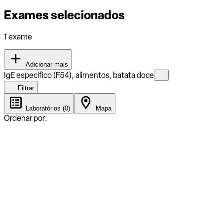
Exames selecionados
1 exame
Adicionar mais
IgE especifico (F54), alimentos, batata doce
Filtrar
Laboratórios (0)
Mapa
Ordenar por: