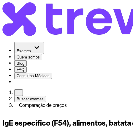
Exames
Quem somos
Blog
FAQ
Consultas Médicas
Buscar exames
Comparação de preços
IgE especifico (F54), alimentos, batata