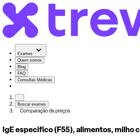
Exames
Quem somos
Blog
FAQ
Consultas Médicas
Buscar exames
Comparação de preços
IgE especifico (F55), alimentos, milh