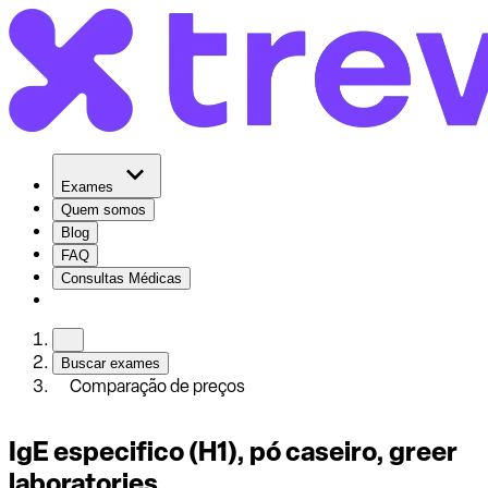
Exames
Quem somos
Blog
FAQ
Consultas Médicas
Buscar exames
Comparação de preços
IgE especifico (H1), pó caseiro, greer
laboratories