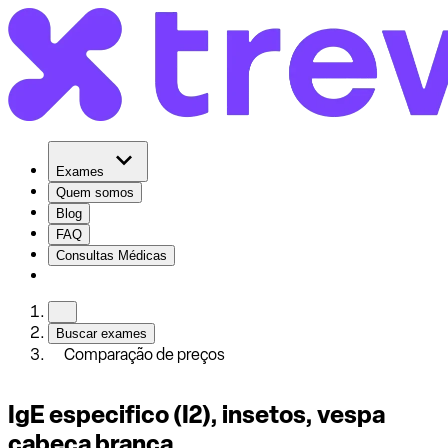
Exames
Quem somos
Blog
FAQ
Consultas Médicas
Buscar exames
Comparação de preços
IgE especifico (I2), insetos, vespa
cabeça branca