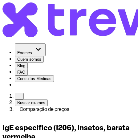
Exames
Quem somos
Blog
FAQ
Consultas Médicas
Buscar exames
Comparação de preços
IgE especifico (I206), insetos, barata
vermelha