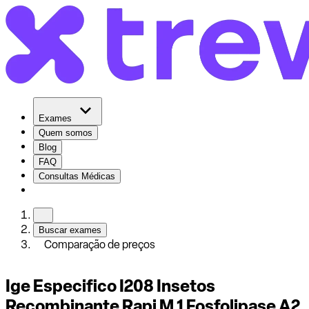
Exames
Quem somos
Blog
FAQ
Consultas Médicas
Buscar exames
Comparação de preços
Ige Especifico I208 Insetos
Recombinante Rapi M 1 Fosfolipase A2