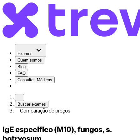
Exames
Quem somos
Blog
FAQ
Consultas Médicas
Buscar exames
Comparação de preços
IgE especifico (M10), fungos, s.
botryosum