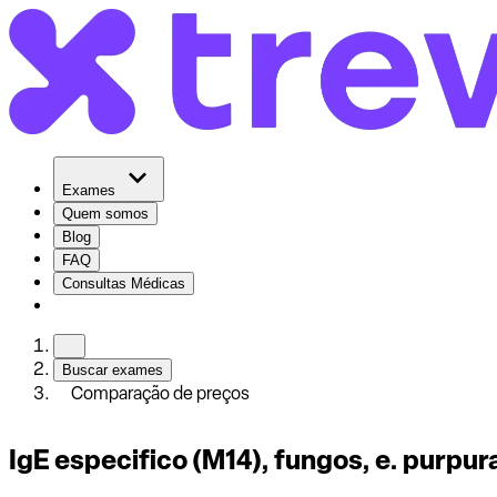
Exames
Quem somos
Blog
FAQ
Consultas Médicas
Buscar exames
Comparação de preços
IgE especifico (M14), fungos, e. purpu