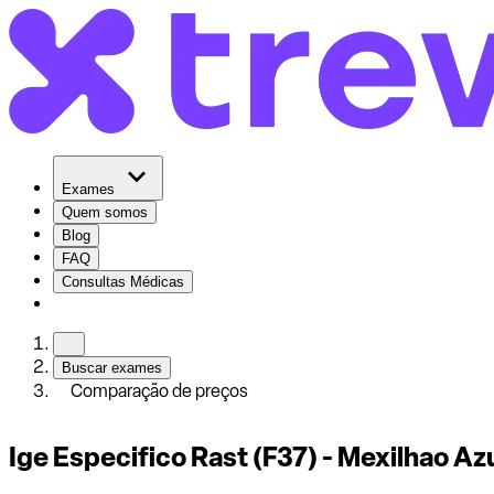
Exames
Quem somos
Blog
FAQ
Consultas Médicas
Buscar exames
Comparação de preços
Ige Especifico Rast (F37) - Mexilhao Az