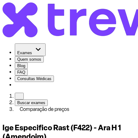
Exames
Quem somos
Blog
FAQ
Consultas Médicas
Buscar exames
Comparação de preços
Ige Especifico Rast (F422) - Ara H 1
(Amendoim)