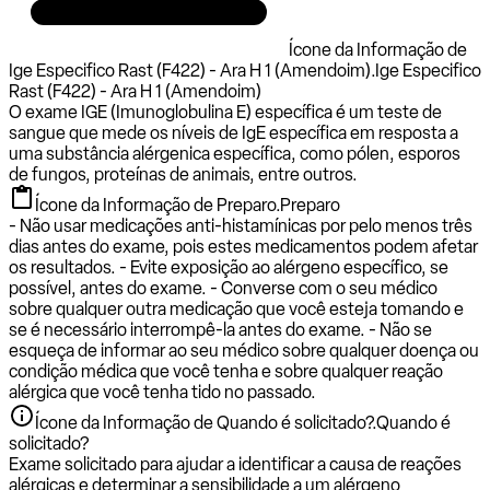
Ícone da Informação de
Ige Especifico Rast (F422) - Ara H 1 (Amendoim).
Ige Especifico
Rast (F422) - Ara H 1 (Amendoim)
O exame IGE (Imunoglobulina E) específica é um teste de
sangue que mede os níveis de IgE específica em resposta a
uma substância alérgenica específica, como pólen, esporos
de fungos, proteínas de animais, entre outros.
Ícone da Informação de Preparo.
Preparo
- Não usar medicações anti-histamínicas por pelo menos três
dias antes do exame, pois estes medicamentos podem afetar
os resultados. - Evite exposição ao alérgeno específico, se
possível, antes do exame. - Converse com o seu médico
sobre qualquer outra medicação que você esteja tomando e
se é necessário interrompê-la antes do exame. - Não se
esqueça de informar ao seu médico sobre qualquer doença ou
condição médica que você tenha e sobre qualquer reação
alérgica que você tenha tido no passado.
Ícone da Informação de Quando é solicitado?.
Quando é
solicitado?
Exame solicitado para ajudar a identificar a causa de reações
alérgicas e determinar a sensibilidade a um alérgeno