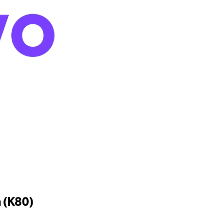
 (K80)