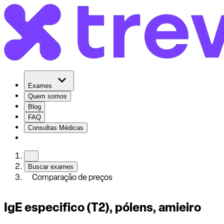
Exames
Quem somos
Blog
FAQ
Consultas Médicas
Buscar exames
Comparação de preços
IgE especifico (T2), pólens, amieiro