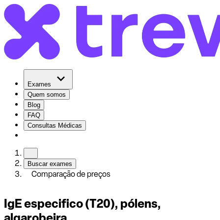
Exames
Quem somos
Blog
FAQ
Consultas Médicas
Buscar exames
Comparação de preços
IgE especifico (T20), pólens,
algarobeira