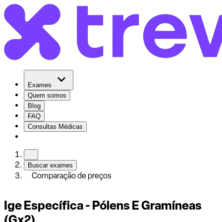
Exames
Quem somos
Blog
FAQ
Consultas Médicas
Buscar exames
Comparação de preços
Ige Específica - Pólens E Gramíneas
(Gx2)