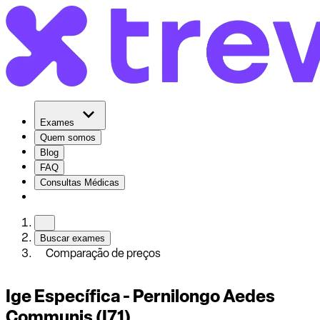
Exames
Quem somos
Blog
FAQ
Consultas Médicas
Buscar exames
Comparação de preços
Ige Específica - Pernilongo Aedes
Communis (I71)