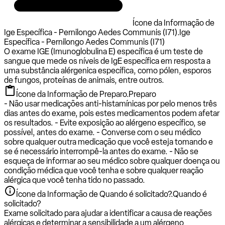
Ícone da Informação de
Ige Específica - Pernilongo Aedes Communis (I71).
Ige
Específica - Pernilongo Aedes Communis (I71)
O exame IGE (Imunoglobulina E) específica é um teste de
sangue que mede os níveis de IgE específica em resposta a
uma substância alérgenica específica, como pólen, esporos
de fungos, proteínas de animais, entre outros.
Ícone da Informação de Preparo.
Preparo
- Não usar medicações anti-histamínicas por pelo menos três
dias antes do exame, pois estes medicamentos podem afetar
os resultados. - Evite exposição ao alérgeno específico, se
possível, antes do exame. - Converse com o seu médico
sobre qualquer outra medicação que você esteja tomando e
se é necessário interrompê-la antes do exame. - Não se
esqueça de informar ao seu médico sobre qualquer doença ou
condição médica que você tenha e sobre qualquer reação
alérgica que você tenha tido no passado.
Ícone da Informação de Quando é solicitado?.
Quando é
solicitado?
Exame solicitado para ajudar a identificar a causa de reações
alérgicas e determinar a sensibilidade a um alérgeno