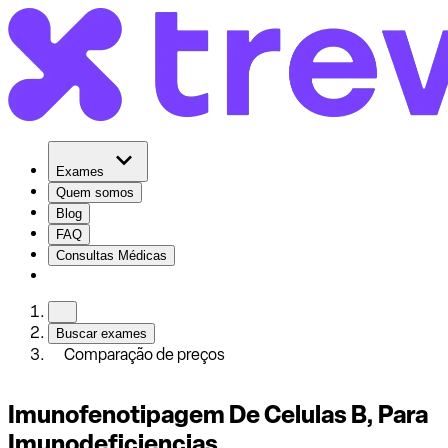
Exames
Quem somos
Blog
FAQ
Consultas Médicas
Buscar exames
Comparação de preços
Imunofenotipagem De Celulas B, Para
Imunodeficiencias