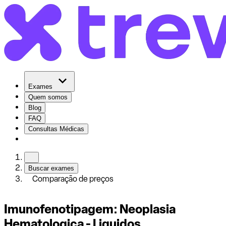
Exames
Quem somos
Blog
FAQ
Consultas Médicas
Buscar exames
Comparação de preços
Imunofenotipagem: Neoplasia
Hematologica - Liquidos