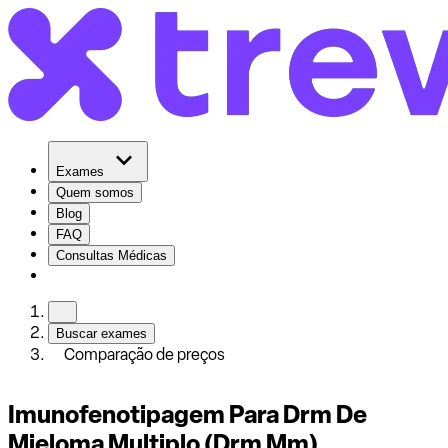
Exames
Quem somos
Blog
FAQ
Consultas Médicas
Buscar exames
Comparação de preços
Imunofenotipagem Para Drm De
Mieloma Multiplo (Drm Mm)