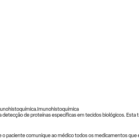
munohistoquímica.
Imunohistoquímica
detecção de proteínas específicas em tecidos biológicos. Esta téc
ue o paciente comunique ao médico todos os medicamentos que e